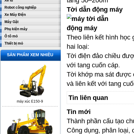
tang 50–200m
Xe lu
Robot công nghiệp
Tời dẫn động máy
Xe Máy Điện
Máy Gặt
Phụ kiện máy
Theo liên kết hình học
Ô tô mỏ
Thiết bị mỏ
hai loại:
Tời điện đảo chiều đượ
SẢN PHẨM XEM NHIỀU
với tang cuốn cáp.
Tời khớp ma sát được 
và liên kết với tang c
Tin liên quan
máy xúc E150-9
Tin mới
Thành phần cấu tạo ch
Công dụng, phân loại, 