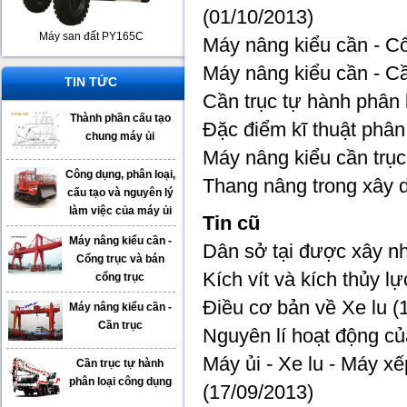
(01/10/2013)
Máy san đất PY165C
Máy nâng kiểu cần - Cổ
Máy nâng kiểu cần - Cầ
TIN TỨC
Cần trục tự hành phân 
Thành phần cấu tạo
Đặc điểm kĩ thuật phân 
chung máy ủi
Máy nâng kiểu cần trục 
Công dụng, phân loại,
Thang nâng trong xây 
cấu tạo và nguyên lý
làm việc của máy ủi
Tin cũ
Máy nâng kiểu cần -
Dân sở tại được xây nh
Cổng trục và bán
Kích vít và kích thủy lự
cổng trục
Điều cơ bản về Xe lu
(1
Máy nâng kiểu cần -
Cần trục
Nguyên lí hoạt động củ
Máy ủi - Xe lu - Máy
Cần trục tự hành
phân loại công dụng
(17/09/2013)