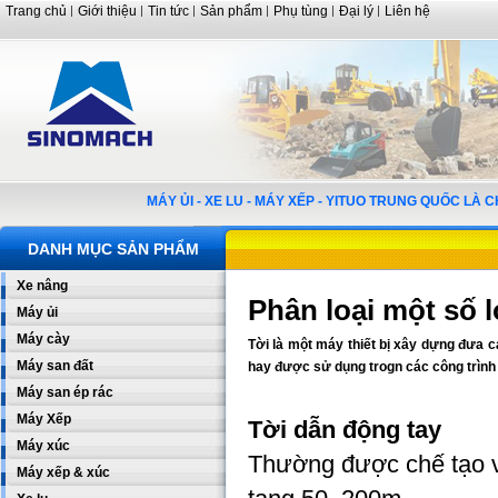
Trang chủ
Giới thiệu
Tin tức
Sản phẩm
Phụ tùng
Đại lý
Liên hệ
MÁY ỦI - XE LU - MÁY XẾP - YITUO TRUNG QUỐC LÀ
DANH MỤC SẢN PHẨM
Xe nâng
Phân loại một số 
Máy ủi
Máy cày
Tời là một máy thiết bị xây dựng đưa các
Máy san đất
hay được sử dụng trogn các công trìn
Máy san ép rác
Máy Xếp
Tời dẫn động tay
Máy xúc
Thường được chế tạo v
Máy xếp & xúc