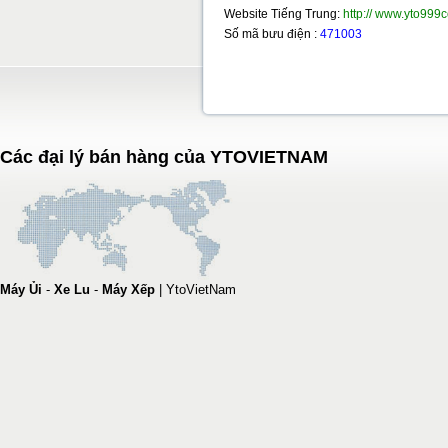
Website Tiếng Trung:
http:// www.yto99
Số mã bưu điện :
471003
Các đại lý bán hàng của YTOVIETNAM
Máy Ủi
-
Xe Lu
-
Máy Xếp
|
YtoVietNam