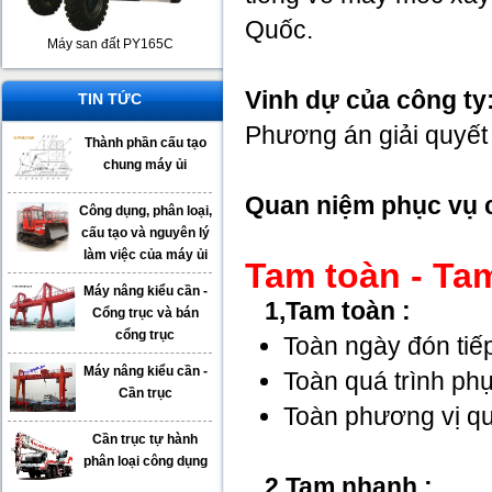
Quốc.
Máy san đất PY165C
Vinh dự của công ty
TIN TỨC
Phương án giải quyết
Thành phần cấu tạo
chung máy ủi
Quan niệm phục vụ c
Công dụng, phân loại,
cấu tạo và nguyên lý
làm việc của máy ủi
Tam toàn - Ta
Máy nâng kiểu cần -
1,Tam toàn :
Cổng trục và bán
cổng trục
Toàn ngày đón ti
Máy nâng kiểu cần -
Toàn quá trình ph
Cần trục
Toàn phương vị q
Cần trục tự hành
phân loại công dụng
2,Tam nhanh :