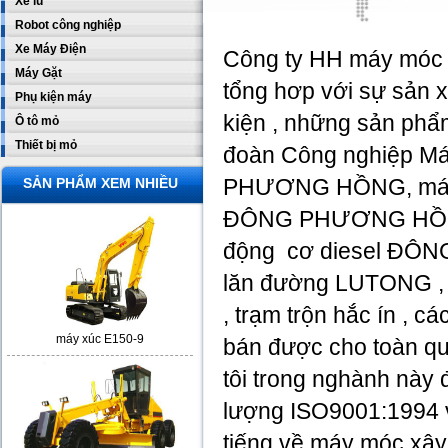
Xe lu
Robot công nghiệp
Xe Máy Điện
Công ty HH máy móc 
Máy Gặt
tổng hơp với sự sản x
Phụ kiện máy
kiện , những sản p
Ô tô mỏ
Thiết bị mỏ
đoàn Công nghiệp Má
PHƯƠNG HỒNG, má
SẢN PHẨM XEM NHIỀU
ĐÔNG PHƯƠNG HỒN
động cơ diesel Đ
lăn đường LUTONG , 
, trạm trộn hắc ín , 
máy xúc E150-9
bán được cho toàn q
tôi trong nghành này 
lượng ISO9001:1994 và
tiếng về máy móc xây