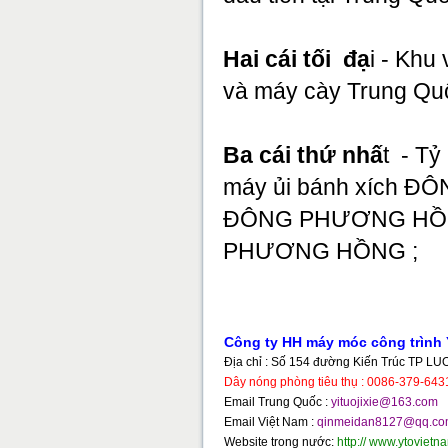
Hai cái tối đạ
i - Khu
và máy cày Trung Quố
Ba cái thứ nhấ
t - Tỷ
máy ủi bánh xích 
ĐÔNG PHƯƠNG HỒNG 
PHƯƠNG HỒNG ;
Công ty HH máy móc công trìn
Địa chỉ : Số 154 đường Kiến Trúc TP L
Dây nóng phòng tiêu thụ : 0086-379-64
Email Trung Quốc :
yituojixie@163.com
Email Việt Nam :
qinmeidan8127@qq.c
Website trong nước:
http:// www.ytovietn