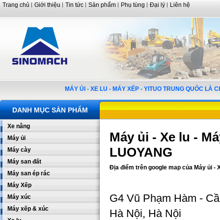
Trang chủ
Giới thiệu
Tin tức
Sản phẩm
Phụ tùng
Đại lý
Liên hệ
MÁY ỦI - XE LU - MÁY XẾP - YITUO TRUNG QUỐC LÀ
DANH MỤC SẢN PHẨM
Xe nâng
Máy ủi - Xe lu - 
Máy ủi
LUOYANG
Máy cày
Máy san đất
Địa điểm trên google map của Máy ủi -
Máy san ép rác
Máy Xếp
G4 Vũ Phạm Hàm - Cầ
Máy xúc
Máy xếp & xúc
Hà Nội, Hà Nội