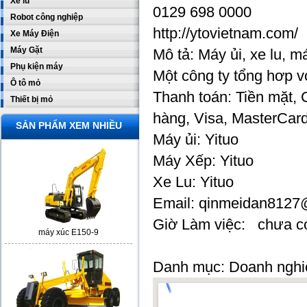
Xe lu
0129 698 0000
Robot công nghiệp
http://ytovietnam.com/
Xe Máy Điện
Máy Gặt
Mô tả: Máy ủi, xe lu,
Phụ kiện máy
Một công ty tổng hơp v
Ô tô mỏ
Thanh toán: Tiền mặt,
Thiết bị mỏ
hàng, Visa, MasterCar
SẢN PHẨM XEM NHIỀU
Máy ủi: Yituo
Máy Xếp: Yituo
Xe Lu: Yituo
Email: qinmeidan812
Giờ Làm việc: chưa c
máy xúc E150-9
Danh mục: Doanh nghi