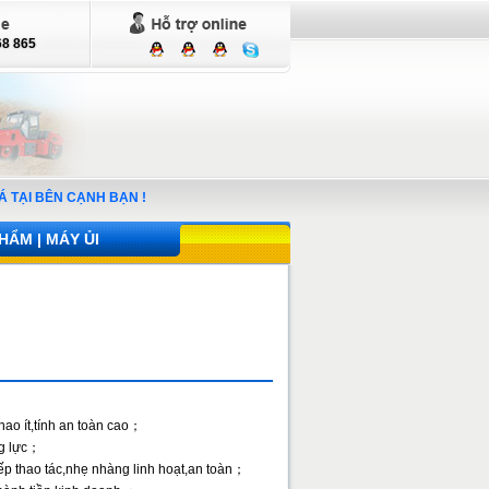
68 865
Á TẠI BÊN CẠNH BẠN !
HẨM | MÁY ỦI
ao ít,tính an toàn cao；
ng lực；
ếp thao tác,nhẹ nhàng linh hoạt,an toàn；