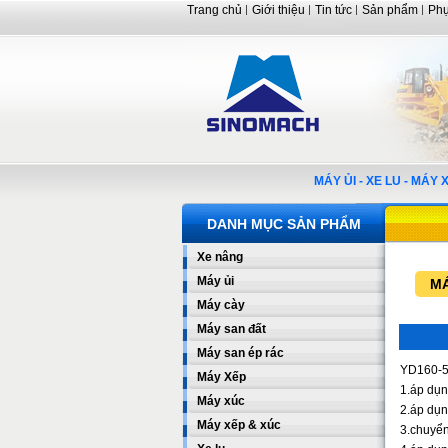
Trang chủ
Giới thiệu
Tin tức
Sản phẩm
Phụ
MÁY ỦI - XE LU - MÁ
DANH MỤC SẢN PHẨM
Xe nâng
Máy ủi
MÁ
Máy cày
Máy san đất
Máy san ép rác
YD160-5 
Máy Xếp
1.áp dụn
Máy xúc
2.áp dụn
Máy xếp & xúc
3.chuyển