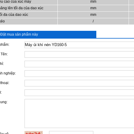
iều cao của xúc máy
mm
âng lên tối đa của dao xúc
mm
ối đa của dao xúc
mm
 kéo
/
Đặt mua sản phẩm này
phẩm:
 Tên:
hỉ:
h nghiệp:
thoại:
l:
dung: