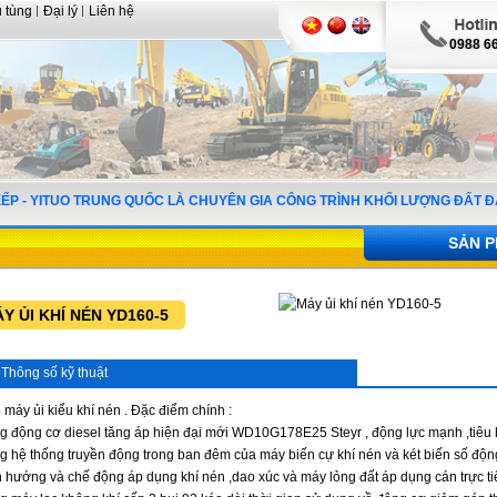
 tùng
Đại lý
Liên hệ
0988 6
Y XẾP - YITUO TRUNG QUỐC LÀ CHUYÊN GIA CÔNG TRÌNH KHỐI LƯỢNG ĐẤT Đ
SẢN P
Y ỦI KHÍ NÉN YD160-5
Thông số kỹ thuật
máy ủi kiểu khí nén . Đặc điểm chính :
g động cơ diesel tăng áp hiện đại mới WD10G178E25 Steyr , động lực mạnh ,tiêu h
g hệ thống truyền động trong ban đêm của máy biến cự khí nén và két biến số độ
 hướng và chế động áp dụng khí nén ,dao xúc và máy lỏng đất áp dụng cán trực ti