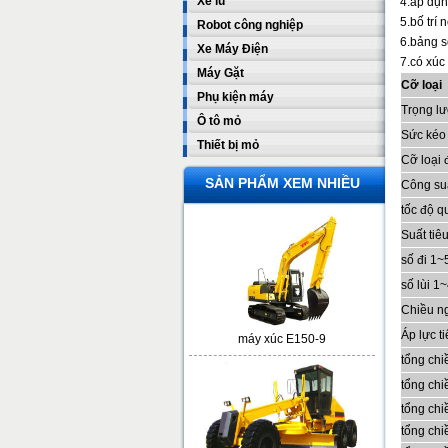
Xe lu
4.áp dụn
5.bố trí 
Robot công nghiệp
6.bảng s
Xe Máy Điện
7.có xúc
Máy Gặt
Cỡ loại
Phụ kiện máy
Trọng l
Ô tô mỏ
Sức kéo 
Thiết bị mỏ
Cỡ loại 
SẢN PHẨM XEM NHIỀU
Công su
tốc độ q
Suất tiê
số đi 1
số lùi 1
Chiều n
Áp lực ti
máy xúc E150-9
tổng chi
tổng ch
tổng chi
tổng ch