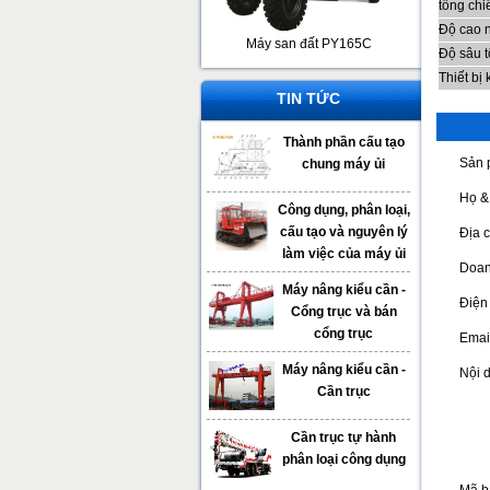
tổng ch
Độ cao n
Máy san đất PY165C
Độ sâu t
Thiết bị
TIN TỨC
Thành phần cấu tạo
Sản 
chung máy ủi
Họ &
Công dụng, phân loại,
cấu tạo và nguyên lý
Địa c
làm việc của máy ủi
Doan
Máy nâng kiểu cần -
Điện 
Cổng trục và bán
cổng trục
Emai
Máy nâng kiểu cần -
Nội 
Cần trục
Cần trục tự hành
phân loại công dụng