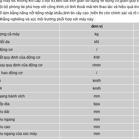
g máy lọc không khí cấp 3 bụi 93,kéo dài thời gian sử dụng về động cơ,giảm góp 
nội bộ phòng lái phù hợp với công trình,có tính thoải mái khi thao tác và hiệu quả t
ố làm bằng hãng nổi tiếng nhập khẩu,tính tin cậy cao ,hiển thị còn chính xác và rõ
 thẳng nghiêng và xúc môi trường phối hợp với máy này .
đơn vị
ượng cả máy
kg
tối đa
kN
động cơ
/
ất quy định của động cơ
KW
uay quy định của động cơ
r/min
u hao động cơ
/
~5
km/h
~4
km/h
gang bánh xích
mm
ếp địa
kpa
ều dài
mm
iều ngang
mm
ều cao
mm
iều ngang của xúc máy
mm