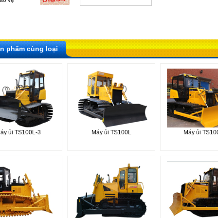
ảo vệ
n phẩm cùng loại
áy ủi TS100L-3
Máy ủi TS100L
Máy ủi TS10