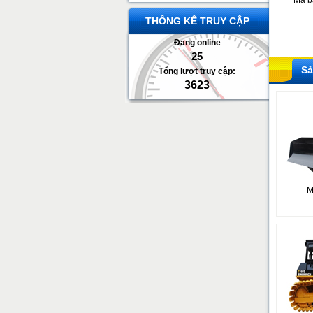
Mã b
THỐNG KÊ TRUY CẬP
Đang online
25
Sả
Tổng lượt truy cập:
3623
M