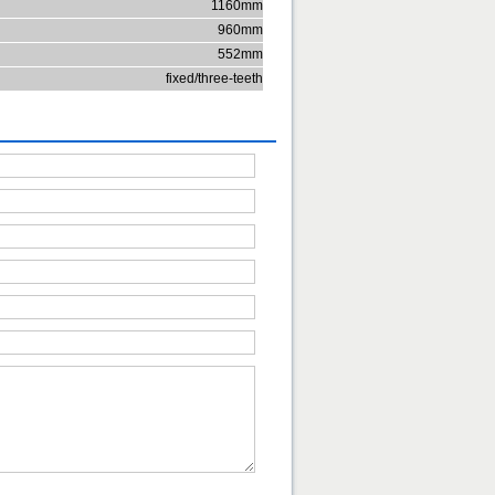
1160mm
960mm
552mm
fixed/three-teeth