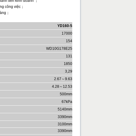
thành tiền kinh doanh ；
rong công việc；
 ràng；
YD160-5
17000
154
WD10G178E25
131
1850
3,29
2.67～9.63
4.28～12.53
500mm
67kPa
5140mm
3390mm
3100mm
3390mm