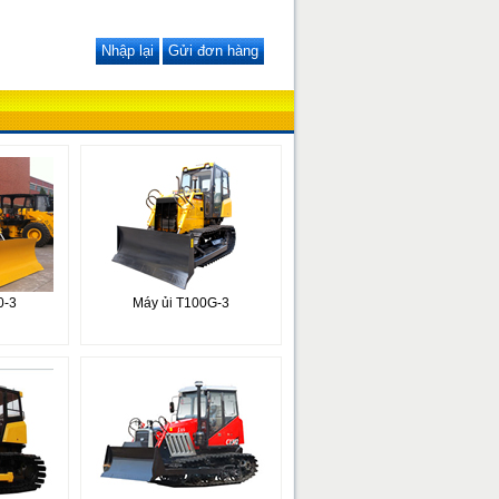
0-3
Máy ủi T100G-3